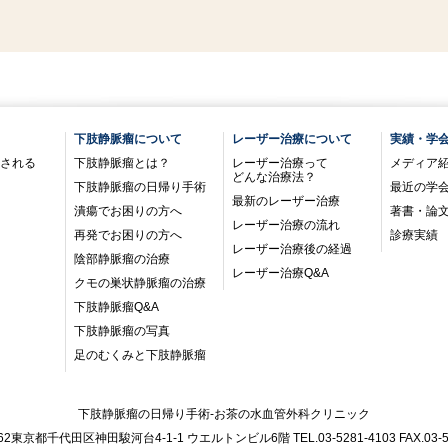
下肢静脈瘤について
レーザー治療について
実績・学
される
下肢静脈瘤とは？
レーザー治療って
メディア
どんな治療法？
下肢静脈瘤の日帰り手術
最近の学
最新のレーザー治療
潰瘍でお困りの方へ
著書・論
レーザー治療の流れ
再発でお困りの方へ
診療実績
レーザー治療後の経過
陰部静脈瘤の治療
レーザー治療Q&A
クモの巣状静脈瘤の治療
下肢静脈瘤Q&A
下肢静脈瘤の写真
足のむくみと下肢静脈瘤
下肢静脈瘤の日帰り手術-お茶の水血管外科クリニック
062東京都千代田区神田駿河台4-1-1 ウエルトンビル6階 TEL.03-5281-4103 FAX.03-52