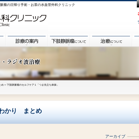
肢静脈瘤の日帰り手術・お茶の水血管外科クリニック
ー・ラジオ波治療
とめ
›› 下肢静脈瘤のセルフケア１「つま先立ち体操」
るわかり まとめ
アーカイブ