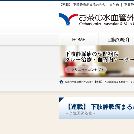
【連載】 下肢静脈瘤まるわかり まとめ ｜ 下
下肢静脈瘤の専門病院
グルー治療・血管内レーザ
クリニックコンセプト
お茶の水血管外科HOME
››
【連載】 下肢静脈瘤まるわかり ま
【連載】 下肢静脈瘤ま
～当院医師監修～