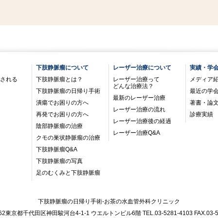
下肢静脈瘤について
レーザー治療について
実績・学
される
下肢静脈瘤とは？
レーザー治療って
メディア
どんな治療法？
下肢静脈瘤の日帰り手術
最近の学
最新のレーザー治療
潰瘍でお困りの方へ
著書・論
レーザー治療の流れ
再発でお困りの方へ
診療実績
レーザー治療後の経過
陰部静脈瘤の治療
レーザー治療Q&A
クモの巣状静脈瘤の治療
下肢静脈瘤Q&A
下肢静脈瘤の写真
足のむくみと下肢静脈瘤
下肢静脈瘤の日帰り手術-お茶の水血管外科クリニック
062東京都千代田区神田駿河台4-1-1 ウエルトンビル6階 TEL.03-5281-4103 FAX.03-52